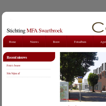
Stichting
MFA Swartbroek
Home
Nieuws
Bouw
Fotoalbum
Age
Recent nieuws
Foto's bouw
Site bijna af